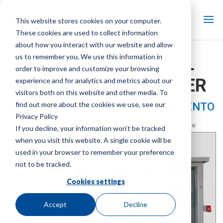
This website stores cookies on your computer.
These cookies are used to collect information
about how you interact with our website and allow
us to remember you. We use this information in
PANEL DE CONTROL
order to improve and customize your browsing
MARLEY PUEDE HACER
experience and for analytics and metrics about our
visitors both on this website and other media. To
find out more about the cookies we use, see our
PIEZAS DE LA TORRE DE ENFRIAMIENTO
Privacy Policy
Marca:
Marley
| Tipo de producto:
Controles de la torre de
If you decline, your information won’t be tracked
enfriamiento
when you visit this website. A single cookie will be
used in your browser to remember your preference
not to be tracked.
Cookies settings
Accept
Decline