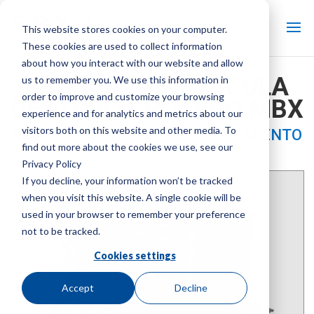
This website stores cookies on your computer.
These cookies are used to collect information
about how you interact with our website and allow
RELLENO DE PELÍCULA
us to remember you. We use this information in
order to improve and customize your browsing
DE FLUJO CRUZADO MBX
experience and for analytics and metrics about our
visitors both on this website and other media. To
PIEZAS DE LA TORRE DE ENFRIAMIENTO
find out more about the cookies we use, see our
Marca:
Marley
| Tipo de producto:
Piezas de la torre de
Privacy Policy
enfriamiento
If you decline, your information won’t be tracked
when you visit this website. A single cookie will be
used in your browser to remember your preference
not to be tracked.
Cookies settings
Accept
Decline