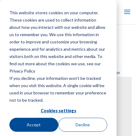
This website stores cookies on your computer.
These cookies are used to collect information
about how you interact with our website and allow
us to remember you. We use this information in
IEC DEL SGS
order to improve and customize your browsing
experience and for analytics and metrics about our
CONDENSADOR EVAPORATIVO
visitors both on this website and other media. To
INDUSTRIAL
find out more about the cookies we use, see our
Privacy Policy
Marca:
Refrigeración SGS
| Tipo de producto:
Condensador
evaporativo industrial
If you decline, your information won’t be tracked
when you visit this website. A single cookie will be
used in your browser to remember your preference
not to be tracked.
Cookies settings
Accept
Decline