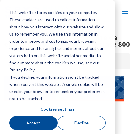
This website stores cookies on your computer.
These cookies are used to collect information
about how you interact with our website and allow
us to remember you. We use this information in
Especificaciones de la torre de
order to improve and customize your browsing
enfriamiento de contraflujo clase 800
experience and for analytics and metrics about our
visitors both on this website and other media. To
Inicio / Biblioteca /
Especificaciones de la torre de
find out more about the cookies we use, see our
enfriamiento de contraflujo clase 800
Privacy Policy
If you decline, your information won’t be tracked
when you visit this website. A single cookie will be
used in your browser to remember your preference
not to be tracked.
Cookies settings
Accept
Decline