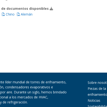
 de documentos disponibles
Chino
Alemán
te líder mundial de torres de enfriamiento,
Sobre nosot
ión, condensadores evaporativos e
Piezas de la
 por aire. Durante un siglo, hemos brindado
enfriamient
pcional a los mercados de HVAC,
Noticias
y de refrigeración.
Sostenibilid