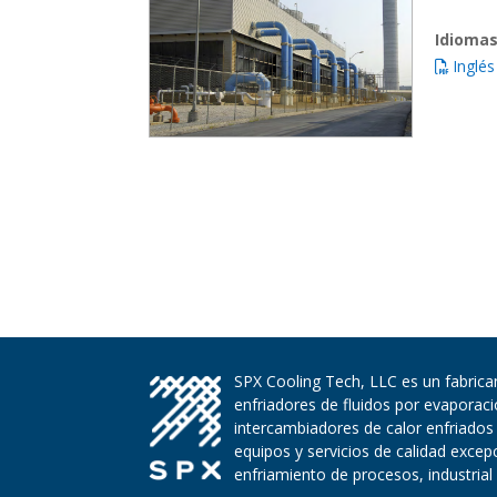
Idiomas
Inglés
SPX Cooling Tech, LLC es un fabrican
enfriadores de fluidos por evaporac
intercambiadores de calor enfriados
equipos y servicios de calidad exce
enfriamiento de procesos, industrial 