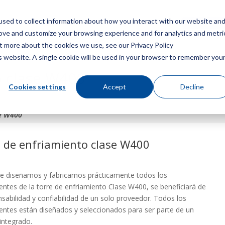
sed to collect information about how you interact with our website an
Menú
Consigue u
rove and customize your browsing experience and for analytics and metri
ut more about the cookies we use, see our Privacy Policy
is website. A single cookie will be used in your browser to remember you
o clase W400
Cookies settings
Accept
Decline
se W400
 de enfriamiento clase W400
s
e diseñamos y fabricamos prácticamente todos los
tes de la torre de enfriamiento Clase W400, se beneficiará de
nsabilidad y confiabilidad de un solo proveedor. Todos los
tes están diseñados y seleccionados para ser parte de un
integrado.