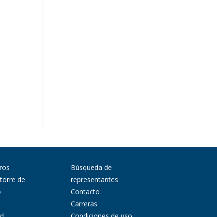
ros
Búsqueda de
 torre de
representantes
o
Contacto
Carreras
ad
Condiciones de uso