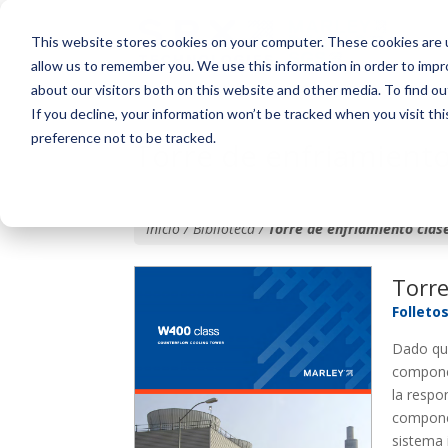
This website stores cookies on your computer. These cookies are u
allow us to remember you. We use this information in order to imp
about our visitors both on this website and other media. To find o
If you decline, your information won’t be tracked when you visit th
preference not to be tracked.
Torre de enfriamient
Inicio / Biblioteca /
Torre de enfriamiento cla
Torre
Folleto
Dado qu
componen
la respo
componen
sistema 