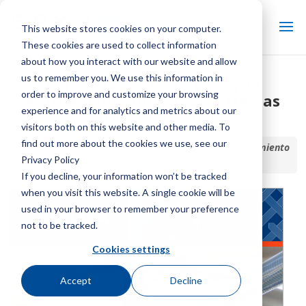
This website stores cookies on your computer.
These cookies are used to collect information
about how you interact with our website and allow
us to remember you. We use this information in
Actualizaciones de torres de
order to improve and customize your browsing
enfriamiento utilizando sistemas
experience and for analytics and metrics about our
Marley Geareducer
visitors both on this website and other media. To
find out more about the cookies we use, see our
Inicio / Biblioteca /
Actualizaciones de torres de enfriamiento
Privacy Policy
utilizando sistemas Marley Geareducer
If you decline, your information won’t be tracked
when you visit this website. A single cookie will be
used in your browser to remember your preference
not to be tracked.
Cookies settings
Accept
Decline