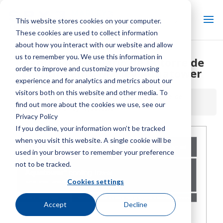
This website stores cookies on your computer.
These cookies are used to collect information
about how you interact with our website and allow
us to remember you. We use this information in
Manual del usuario de la torre de
order to improve and customize your browsing
enfriamiento Marley Aquatower
experience and for analytics and metrics about our
visitors both on this website and other media. To
Inicio / Biblioteca /
Manual del usuario de la torre de
find out more about the cookies we use, see our
enfriamiento Marley Aquatower
Privacy Policy
If you decline, your information won’t be tracked
when you visit this website. A single cookie will be
used in your browser to remember your preference
not to be tracked.
Cookies settings
Accept
Decline