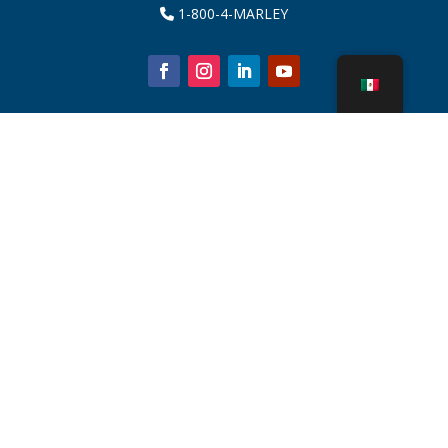
1-800-4-MARLEY
Sobre nosotros
Piezas de la torre de enfriamiento
Noticias
Sostenibilidad
Calculadora de agua
CoolSpec®
Prueba de rendimiento
¿Qué es una torre de enfriamiento?
Tecnologías SPX
Búsqueda de representantes
Contacto
Carreras