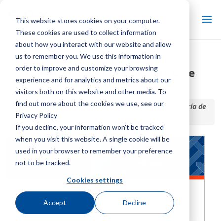
This website stores cookies on your computer.
These cookies are used to collect information
about how you interact with our website and allow
us to remember you. We use this information in
Datos y especificaciones de
order to improve and customize your browsing
ingeniería de fibra de vidrio de
experience and for analytics and metrics about our
Marley NC
visitors both on this website and other media. To
find out more about the cookies we use, see our
Inicio / Biblioteca /
Datos y especificaciones de ingeniería de
Privacy Policy
fibra de vidrio de Marley NC
If you decline, your information won’t be tracked
when you visit this website. A single cookie will be
used in your browser to remember your preference
not to be tracked.
Cookies settings
Accept
Decline