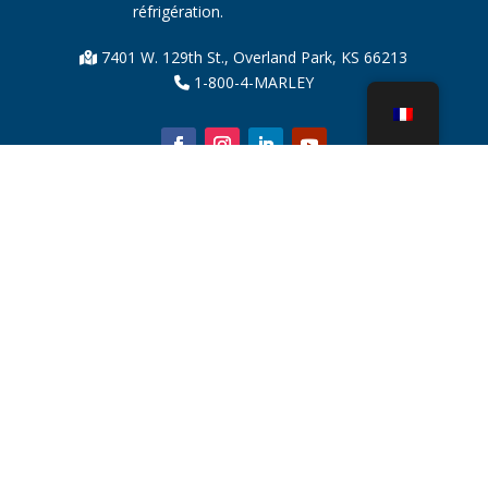
réfrigération.
7401 W. 129th St., Overland Park, KS 66213
1-800-4-MARLEY
À propos de nous
Pièces de tour de refroidissement
Nouvelles
Durabilité
Calculateur d'eau
CoolSpec®
Preuve de performance
Qu’est-ce qu’une tour de refroidissement ?
SPX Technologies