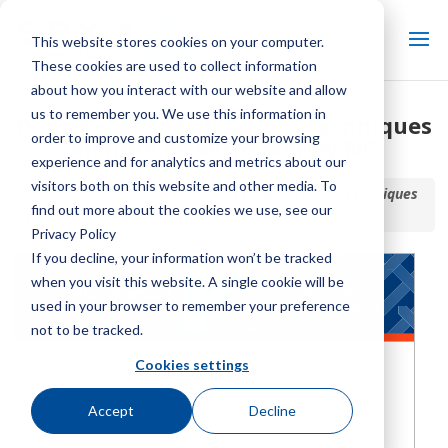
This website stores cookies on your computer.
These cookies are used to collect information
about how you interact with our website and allow
us to remember you. We use this information in
Données et spécifications techniques
order to improve and customize your browsing
en fibre de verre Marley NC
experience and for analytics and metrics about our
visitors both on this website and other media. To
Accueil / Bibliothèque /
Données et spécifications techniques
find out more about the cookies we use, see our
en fibre de verre Marley NC
Privacy Policy
If you decline, your information won’t be tracked
when you visit this website. A single cookie will be
used in your browser to remember your preference
not to be tracked.
Cookies settings
Accept
Decline