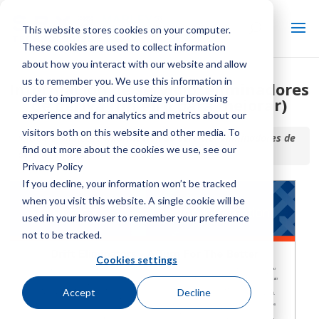
This website stores cookies on your computer.
These cookies are used to collect information
about how you interact with our website and allow
us to remember you. We use this information in
Información de servicio: eliminadores
order to improve and customize your browsing
de deriva (un giro para mejorar)
experience and for analytics and metrics about our
visitors both on this website and other media. To
Inicio / Biblioteca /
Información de servicio: eliminadores de
find out more about the cookies we use, see our
deriva (un giro para mejorar)
Privacy Policy
If you decline, your information won’t be tracked
when you visit this website. A single cookie will be
used in your browser to remember your preference
not to be tracked.
Cookies settings
Accept
Decline