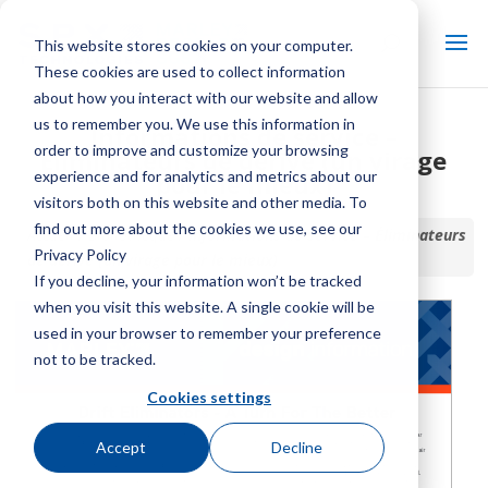
This website stores cookies on your computer.
These cookies are used to collect information
about how you interact with our website and allow
us to remember you. We use this information in
Informations de service –
order to improve and customize your browsing
Éliminateurs de dérive (un virage
experience and for analytics and metrics about our
pour le mieux)
visitors both on this website and other media. To
find out more about the cookies we use, see our
Accueil / Bibliothèque /
Informations de service – Éliminateurs
Privacy Policy
de dérive (un virage pour le mieux)
If you decline, your information won’t be tracked
when you visit this website. A single cookie will be
used in your browser to remember your preference
not to be tracked.
Cookies settings
Accept
Decline