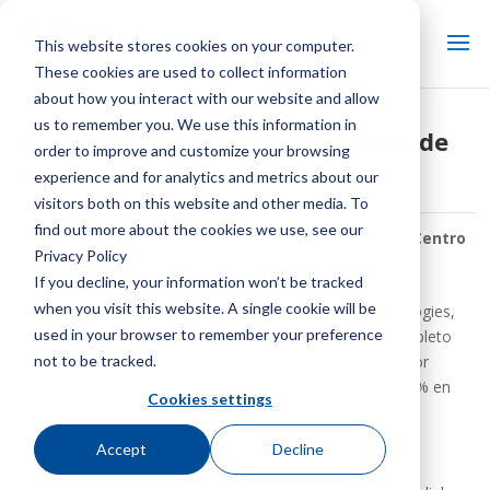
This website stores cookies on your computer.
These cookies are used to collect information
about how you interact with our website and allow
us to remember you. We use this information in
SPX Cooling Tech anuncia ajuste de
order to improve and customize your browsing
precios
experience and for analytics and metrics about our
visitors both on this website and other media. To
find out more about the cookies we use, see our
Por:
Personal técnico de refrigeración de SPX
| En:
Centro
Privacy Policy
de noticias Keep It Cool
If you decline, your information won’t be tracked
when you visit this website. A single cookie will be
Overland Park, Kansas, EE.UU.
– SPX Cooling Technologies,
used in your browser to remember your preference
Inc., líder de la industria de línea completa y servicio completo
not to be tracked.
en el diseño y fabricación de sistemas de enfriamiento por
evaporación, ha anunciado un aumento de precio de 4-5% en
Cookies settings
®
®
Marley
y Record
productos efectivos de inmediato.
Accept
Decline
Acerca de SPX Cooling Technologies, Inc.: