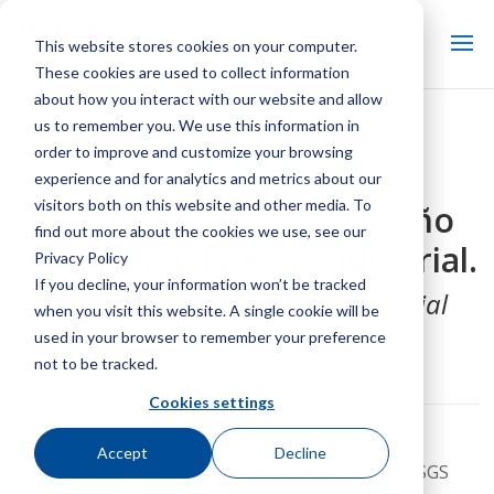
This website stores cookies on your computer.
These cookies are used to collect information
about how you interact with our website and allow
us to remember you. We use this information in
order to improve and customize your browsing
experience and for analytics and metrics about our
visitors both on this website and other media. To
SGS Refrigeración: Diseño
find out more about the cookies we use, see our
de Calidad. Fuerza industrial.
Privacy Policy
If you decline, your information won’t be tracked
Equipos de refrigeración industrial
when you visit this website. A single cookie will be
diseñados para mantener la
used in your browser to remember your preference
temperatura
not to be tracked.
Cookies settings
Accept
Decline
Instalado en instalaciones de todo el mundo,
SGS