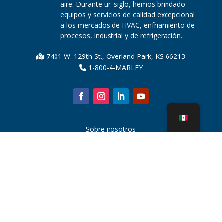
aire. Durante un siglo, hemos brindado
equipos y servicios de calidad excepcional
a los mercados de HVAC, enfriamiento de
procesos, industrial y de refrigeración.
7401 W. 129th St., Overland Park, KS 66213
1-800-4-MARLEY
Sobre nosotros
Piezas de la torre de enfriamiento
Noticias
Sostenibilidad
Calculadora de agua
CoolSpec®
Prueba de rendimiento
¿Qué es una torre de enfriamiento?