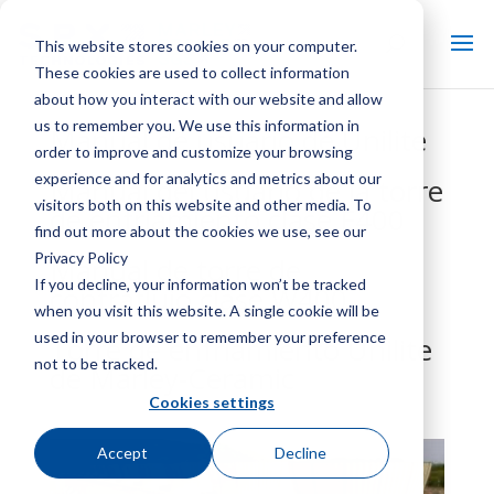
This website stores cookies on your computer.
These cookies are used to collect information
about how you interact with our website and allow
us to remember you. We use this information in
Manual de usuario de Unilite
order to improve and customize your browsing
experience and for analytics and metrics about our
Manual del usuario de la torre
visitors both on this website and other media. To
de enfriamiento clase F400
find out more about the cookies we use, see our
Privacy Policy
Manual de torre de
If you decline, your information won’t be tracked
contraflujo clase W400
when you visit this website. A single cookie will be
used in your browser to remember your preference
Torre de enfriamiento Unilite
not to be tracked.
de Marley-Ceramic
Cookies settings
Accept
Decline