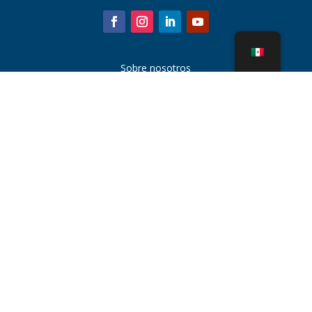
Sobre nosotros
Piezas de la torre de enfriamiento
Noticias
Sostenibilidad
Calculadora de agua
CoolSpec®
Prueba de rendimiento
¿Qué es una torre de enfriamiento?
Tecnologías SPX
Búsqueda de representantes
Contacto
Carreras
Condiciones de uso