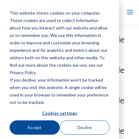
This website stores cookies on your computer.
These cookies are used to collect information
about how you interact with our website and allow
us to remember you. We use this information in
Especificaciones de la torre de
order to improve and customize your browsing
enfriamiento de contraflujo
experience and for analytics and metrics about our
clase 800
visitors both on this website and other media. To
find out more about the cookies we use, see our
Especificaciones de la torre de
Privacy Policy
enfriamiento de contraflujo
If you decline, your information won’t be tracked
clase F400
when you visit this website. A single cookie will be
used in your browser to remember your preference
Especificaciones de la torre de
not to be tracked.
enfriamiento de contraflujo
Cookies settings
clase 800: agua de mar
Accept
Decline
Especificaciones de la torre de
enfriamiento de contraflujo