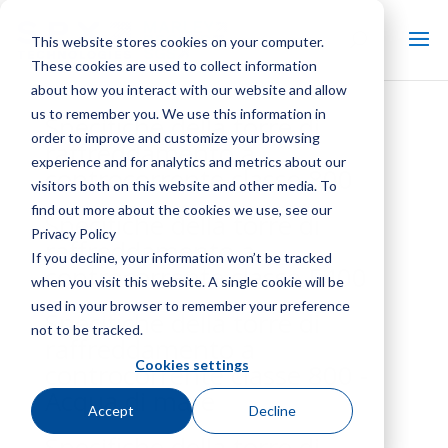
This website stores cookies on your computer.
These cookies are used to collect information
about how you interact with our website and allow
us to remember you. We use this information in
Specifiche della torre di
order to improve and customize your browsing
raffreddamento a
experience and for analytics and metrics about our
controcorrente classe 800
visitors both on this website and other media. To
find out more about the cookies we use, see our
Specifiche della torre di
Privacy Policy
raffreddamento a
If you decline, your information won’t be tracked
controcorrente classe F400
when you visit this website. A single cookie will be
used in your browser to remember your preference
Specifiche della torre di
not to be tracked.
raffreddamento a
Cookies settings
controcorrente classe 800 -
Acqua di mare
Accept
Decline
Specifiche della torre di