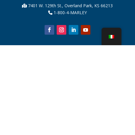
7401 W. 129th St., Overland Park, KS 66213
1-800-4-MARLEY
Chi siamo
Parti della torre di raffreddamento
Notizia
Sostenibilità
Calcolatore dell'acqua
CoolSpec®
Prova in termini di prestazioni
Cos'è una torre di raffreddamento?
Tecnologie SPX
Ricerca rappresentante
Contatto