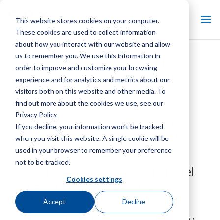
This website stores cookies on your computer.
These cookies are used to collect information
about how you interact with our website and allow
us to remember you. We use this information in
Estudio de caso: Reemplazo
order to improve and customize your browsing
de la torre de enfriamiento
experience and for analytics and metrics about our
del Centro Médico
visitors both on this website and other media. To
Universitario
find out more about the cookies we use, see our
Privacy Policy
Estudio de caso de energía
If you decline, your information won’t be tracked
del distrito de Water Street
when you visit this website. A single cookie will be
Tampa
used in your browser to remember your preference
not to be tracked.
Opciones de actualización del
Cookies settings
mercado de accesorios NC y
MHF
Accept
Decline
Torre de enfriamiento Marley