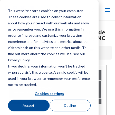
This website stores cookies on your computer.
These cookies are used to collect information
about how you interact with our website and allow
us to remember you. We use this information in
Manual del usuario de la torre de
order to improve and customize your browsing
enfriamiento de acero Marley NC
experience and for analytics and metrics about our
visitors both on this website and other media. To
Inicio / Biblioteca /
Manual del usuario de la torre de
find out more about the cookies we use, see our
enfriamiento de acero Marley NC
Privacy Policy
If you decline, your information won’t be tracked
when you visit this website. A single cookie will be
used in your browser to remember your preference
not to be tracked.
Cookies settings
Accept
Decline