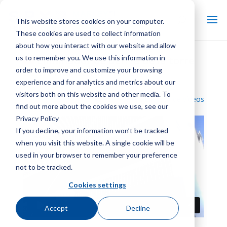
This website stores cookies on your computer.
These cookies are used to collect information
about how you interact with our website and allow
us to remember you. We use this information in
Eliminador de deriva de la torre
order to improve and customize your browsing
de enfriamiento Marley
experience and for analytics and metrics about our
visitors both on this website and other media. To
Volver a la biblioteca de vídeos
find out more about the cookies we use, see our
Privacy Policy
If you decline, your information won’t be tracked
when you visit this website. A single cookie will be
used in your browser to remember your preference
not to be tracked.
Cookies settings
Accept
Decline