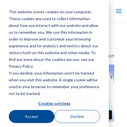
This website stores cookies on your computer.
These cookies are used to collect information
about how you interact with our website and allow
us to remember you. We use this information in
Éliminateur de gouttes de tour
order to improve and customize your browsing
de refroidissement Marley
experience and for analytics and metrics about our
visitors both on this website and other media. To
Retour à la vidéothèque
find out more about the cookies we use, see our
Privacy Policy
If you decline, your information won’t be tracked
when you visit this website. A single cookie will be
used in your browser to remember your preference
not to be tracked.
Cookies settings
Accept
Decline