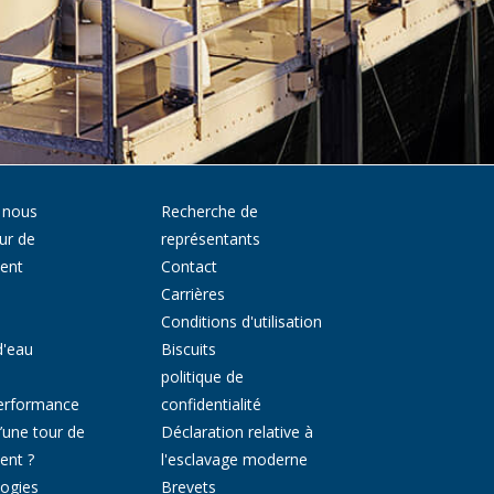
 nous
Recherche de
ur de
représentants
ment
Contact
Carrières
Conditions d'utilisation
d'eau
Biscuits
politique de
erformance
confidentialité
’une tour de
Déclaration relative à
ent ?
l'esclavage moderne
ogies
Brevets