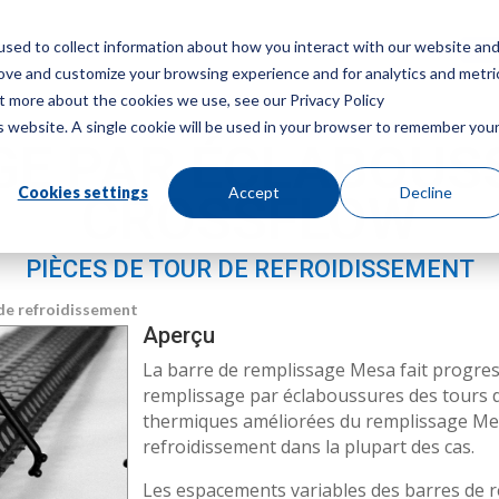
sed to collect information about how you interact with our website an
Menu
Obt
rove and customize your browsing experience and for analytics and metri
ut more about the cookies we use, see our Privacy Policy
is website. A single cookie will be used in your browser to remember you
GE PAR ÉCLABOUS
Cookies settings
Accept
Decline
CROSSFLOW
PIÈCES DE TOUR DE REFROIDISSEMENT
 de refroidissement
Aperçu
La barre de remplissage Mesa fait progress
remplissage par éclaboussures des tours 
thermiques améliorées du remplissage Mes
refroidissement dans la plupart des cas.
Les espacements variables des barres de r