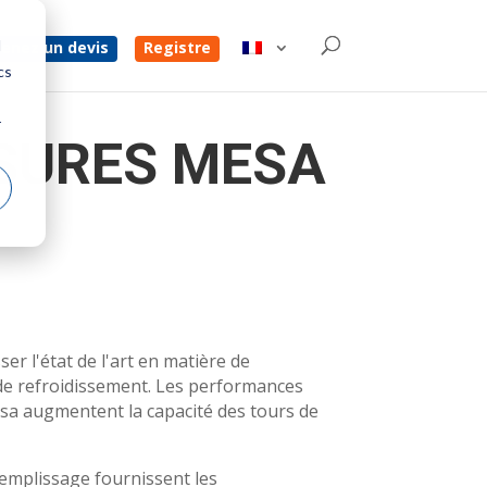
d
enez un devis
Registre
cs
r
SURES MESA
er l'état de l'art en matière de
de refroidissement. Les performances
a augmentent la capacité des tours de
emplissage fournissent les