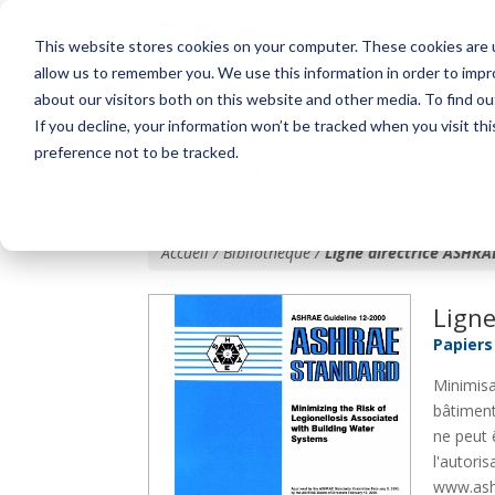
This website stores cookies on your computer. These cookies are u
allow us to remember you. We use this information in order to imp
about our visitors both on this website and other media. To find o
If you decline, your information won’t be tracked when you visit th
preference not to be tracked.
Ligne directrice ASHR
Accueil / Bibliothèque /
Ligne directrice ASHRA
Ligne
Papiers
Minimisa
bâtiment
ne peut 
l'autori
www.ash