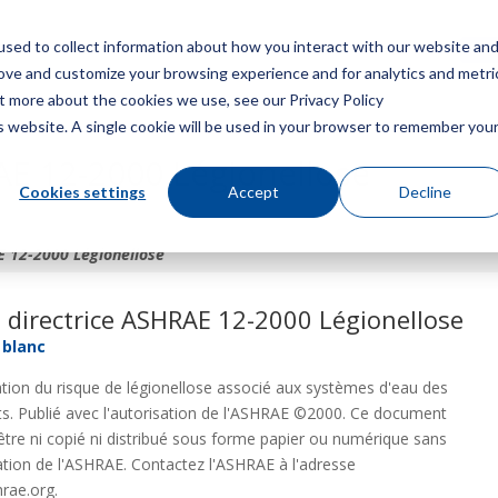
sed to collect information about how you interact with our website an
Menu
Obt
rove and customize your browsing experience and for analytics and metri
ut more about the cookies we use, see our Privacy Policy
is website. A single cookie will be used in your browser to remember you
AE 12-2000 Légionellose
Cookies settings
Accept
Decline
E 12-2000 Légionellose
 directrice ASHRAE 12-2000 Légionellose
 blanc
tion du risque de légionellose associé aux systèmes d'eau des
s. Publié avec l'autorisation de l'ASHRAE ©2000. Ce document
être ni copié ni distribué sous forme papier ou numérique sans
sation de l'ASHRAE. Contactez l'ASHRAE à l'adresse
rae.org.