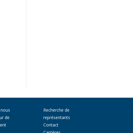
 nous
Recherche de
ur de
représentants
ment
Contact
Carrières