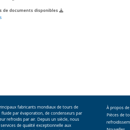
s de documents disponibles
s
principaux fabricants mondiaux de tours de
À propos de
e fluide par évaporation, de condenseurs par
Pièces de to
r refroidis par air. Depuis un siècle, nous
refroidisse
services de qualité exceptionnelle aux
Nouvelles