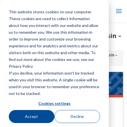
This website stores cookies on your computer.
These cookies are used to collect information
about how you interact with our website and allow
us to remember you. We use this information in
Commande de chauffage de bassin –
order to improve and customize your browsing
Injecteur de vapeur
experience and for analytics and metrics about our
visitors both on this website and other media. To
Accueil / Bibliothèque /
Commande de chauffage de bassin –
find out more about the cookies we use, see our
Injecteur de vapeur
Privacy Policy
If you decline, your information won’t be tracked
when you visit this website. A single cookie will be
used in your browser to remember your preference
not to be tracked.
Cookies settings
Accept
Decline