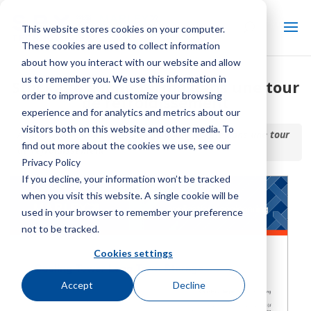
This website stores cookies on your computer.
These cookies are used to collect information
about how you interact with our website and allow
us to remember you. We use this information in
Stockage à long terme dans une tour
order to improve and customize your browsing
de refroidissement
experience and for analytics and metrics about our
visitors both on this website and other media. To
Accueil / Bibliothèque /
Stockage à long terme dans une tour
find out more about the cookies we use, see our
de refroidissement
Privacy Policy
If you decline, your information won’t be tracked
when you visit this website. A single cookie will be
used in your browser to remember your preference
not to be tracked.
Cookies settings
Accept
Decline