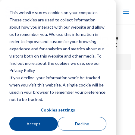
This website stores cookies on your computer.
These cookies are used to collect information
about how you interact with our website and allow
us to remember you. We use this information in
Guide d'application du film de
order to improve and customize your browsing
remplissage à contre-courant
experience and for analytics and metrics about our
visitors both on this website and other media. To
Accueil / Bibliothèque /
Guide d'application du film de
find out more about the cookies we use, see our
remplissage à contre-courant
Privacy Policy
If you decline, your information won’t be tracked
when you visit this website. A single cookie will be
used in your browser to remember your preference
not to be tracked.
Cookies settings
Accept
Decline