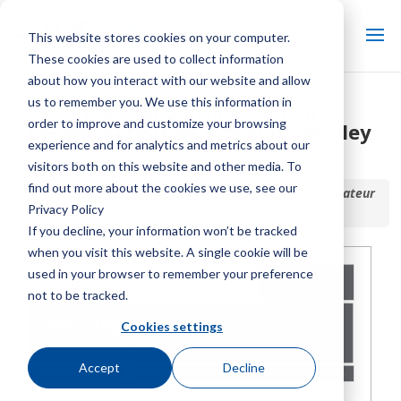
This website stores cookies on your computer.
These cookies are used to collect information
about how you interact with our website and allow
us to remember you. We use this information in
Manuel d'utilisation du
order to improve and customize your browsing
commutateur de vibration Marley
experience and for analytics and metrics about our
440-450
visitors both on this website and other media. To
find out more about the cookies we use, see our
Accueil / Bibliothèque /
Manuel d'utilisation du commutateur
Privacy Policy
de vibration Marley 440-450
If you decline, your information won’t be tracked
when you visit this website. A single cookie will be
used in your browser to remember your preference
not to be tracked.
Cookies settings
Accept
Decline