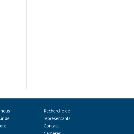
 nous
Recherche de
ur de
représentants
ment
Contact
Carrières