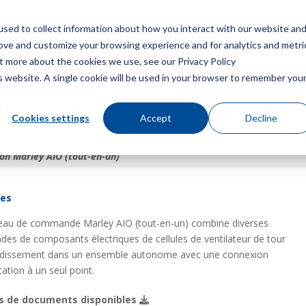
sed to collect information about how you interact with our website an
Menu
Obt
rove and customize your browsing experience and for analytics and metri
ut more about the cookies we use, see our Privacy Policy
is website. A single cookie will be used in your browser to remember you
ion Marley AIO (tout-en-un)
Cookies settings
Accept
Decline
on Marley AIO (tout-en-un)
res
eau de commande Marley AIO (tout-en-un) combine diverses
s de composants électriques de cellules de ventilateur de tour
oidissement dans un ensemble autonome avec une connexion
tation à un seul point.
s de documents disponibles