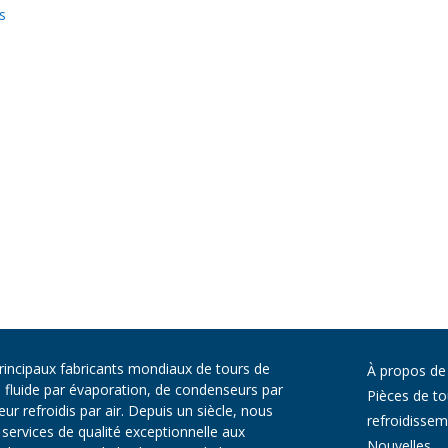
s
principaux fabricants mondiaux de tours de
À propos de
e fluide par évaporation, de condenseurs par
Pièces de to
r refroidis par air. Depuis un siècle, nous
refroidisse
services de qualité exceptionnelle aux
Nouvelles