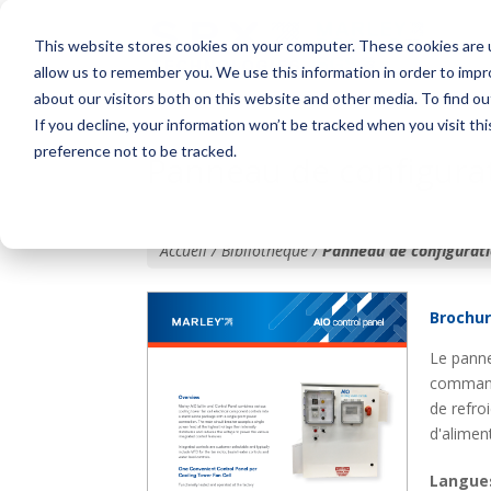
This website stores cookies on your computer. These cookies are u
allow us to remember you. We use this information in order to imp
about our visitors both on this website and other media. To find o
If you decline, your information won’t be tracked when you visit th
preference not to be tracked.
Panneau de configurat
Accueil / Bibliothèque /
Panneau de configurati
Brochu
Le pann
commande
de refr
d'alimen
Langue