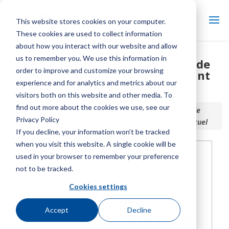
This website stores cookies on your computer.
These cookies are used to collect information
about how you interact with our website and allow
us to remember you. We use this information in
Manuel d'utilisation de la tour de
order to improve and customize your browsing
refroidissement à contre-courant
experience and for analytics and metrics about our
Marley ITA – Non actuel
visitors both on this website and other media. To
find out more about the cookies we use, see our
Accueil / Bibliothèque /
Manuel d'utilisation de la tour de
Privacy Policy
refroidissement à contre-courant Marley ITA – Non actuel
If you decline, your information won’t be tracked
when you visit this website. A single cookie will be
used in your browser to remember your preference
not to be tracked.
Cookies settings
Accept
Decline