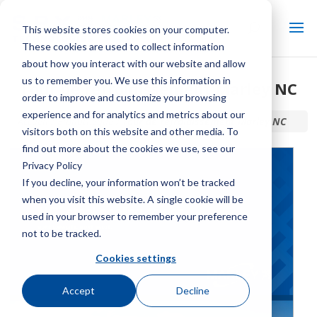
This website stores cookies on your computer.
These cookies are used to collect information
about how you interact with our website and allow
us to remember you. We use this information in
Tour de refroidissement Marley NC
order to improve and customize your browsing
experience and for analytics and metrics about our
Accueil / Bibliothèque /
Tour de refroidissement Marley NC
visitors both on this website and other media. To
find out more about the cookies we use, see our
Privacy Policy
If you decline, your information won’t be tracked
when you visit this website. A single cookie will be
used in your browser to remember your preference
not to be tracked.
Cookies settings
Accept
Decline