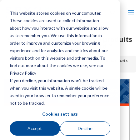
This website stores cookies on your computer.
These cookies are used to collect information
about how you interact with our website and allow
us to remember you. We use this information in
Système de distribution de produits
order to improve and customize your browsing
chimiques MarleyGard™
experience and for analytics and metrics about our
visitors both on this website and other media. To
Accueil / Bibliothèque /
Système de distribution de produits
find out more about the cookies we use, see our
chimiques MarleyGard™
Privacy Policy
If you decline, your information won’t be tracked
when you visit this website. A single cookie will be
used in your browser to remember your preference
not to be tracked.
Cookies settings
Accept
Decline