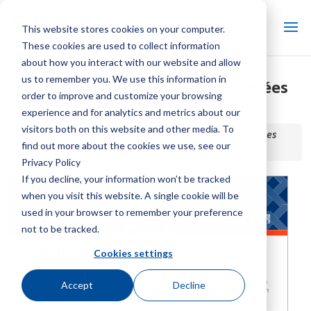
This website stores cookies on your computer.
These cookies are used to collect information
about how you interact with our website and allow
us to remember you. We use this information in
Preuve de performance – Données
order to improve and customize your browsing
sonores certifiées
experience and for analytics and metrics about our
visitors both on this website and other media. To
Accueil / Bibliothèque /
Preuve de performance – Données
find out more about the cookies we use, see our
sonores certifiées
Privacy Policy
If you decline, your information won’t be tracked
when you visit this website. A single cookie will be
used in your browser to remember your preference
not to be tracked.
Cookies settings
Accept
Decline