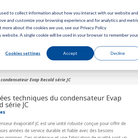
sed to collect information about how you interact with our website an
Menu
Obt
rove and customize your browsing experience and for analytics and metri
ut more about the cookies we use, see our Privacy Policy
is website. A single cookie will be used in your browser to remember you
du condensateur Evap Recold
Cookies settings
Accept
Decline
 condensateur Evap Recold série JC
ées techniques du condensateur Evap
d série JC
res
nseur évaporatif JC est une unité robuste conçue pour offrir de
es années de service durable et fiable avec des besoins
ien minimes. Des matériaux et une fabrication de qualité sont un