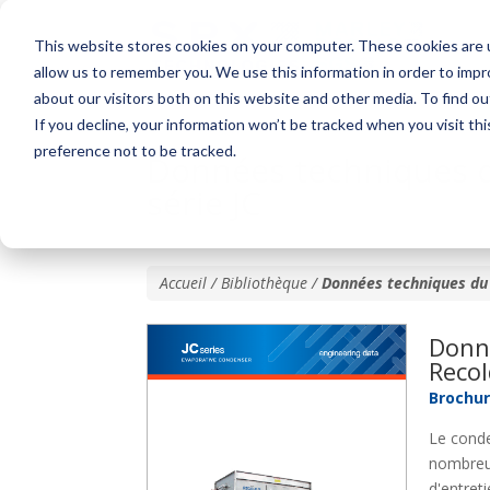
This website stores cookies on your computer. These cookies are u
allow us to remember you. We use this information in order to imp
about our visitors both on this website and other media. To find o
If you decline, your information won’t be tracked when you visit th
preference not to be tracked.
Données techniques 
série JC
Accueil / Bibliothèque /
Données techniques du
Donn
Recol
Brochu
Le conde
nombreus
d'entret