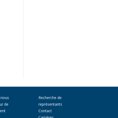
 nous
Recherche de
ur de
représentants
ment
Contact
Carrières