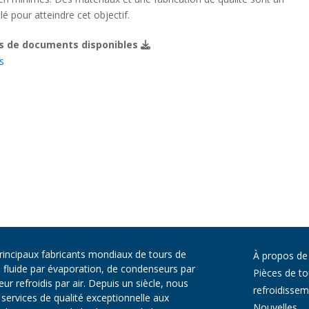
lé pour atteindre cet objectif.
s de documents disponibles
s
principaux fabricants mondiaux de tours de
À propos de
e fluide par évaporation, de condenseurs par
Pièces de to
r refroidis par air. Depuis un siècle, nous
refroidisse
services de qualité exceptionnelle aux
Nouvelles