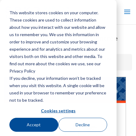
This website stores cookies on your computer.
These cookies are used to collect information
about how you interact with our website and allow
us to remember you. We use this information in
La différence Marley – Entrée
order to improve and customize your browsing
SystemConnect
experience and for analytics and metrics about our
visitors both on this website and other media. To
Accueil / Bibliothèque /
La différence Marley – Entrée
find out more about the cookies we use, see our
SystemConnect
Privacy Policy
If you decline, your information won’t be tracked
when you visit this website. A single cookie will be
used in your browser to remember your preference
not to be tracked.
Cookies settings
Accept
Decline