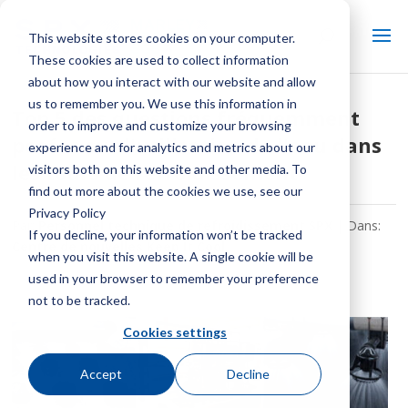
This website stores cookies on your computer.
These cookies are used to collect information
about how you interact with our website and allow
us to remember you. We use this information in
Top 5 des questions fréquemment
order to improve and customize your browsing
posées sur l'utilisation de l'eau dans
experience and for analytics and metrics about our
les tours de refroidissement
visitors both on this website and other media. To
find out more about the cookies we use, see our
Privacy Policy
Par:
Personnel technique de refroidissement SPX
| Dans:
If you decline, your information won’t be tracked
Centre de nouvelles Keep It Cool
when you visit this website. A single cookie will be
used in your browser to remember your preference
not to be tracked.
Cookies settings
Accept
Decline