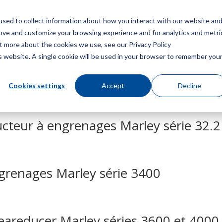
sed to collect information about how you interact with our website an
Menu
Obt
rove and customize your browsing experience and for analytics and metri
ut more about the cookies we use, see our Privacy Policy
is website. A single cookie will be used in your browser to remember you
®
ey
Solutions
Cookies settings
Accept
Decline
cteur à engrenages Marley série 32.2
grenages Marley série 3400
Geareducer Marley séries 3600 et 4000