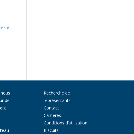
tes »
 nous
Recherche de
ur de
représentants
ment
Contact
Carrières
Conditions d'utilisation
d'eau
Biscuits