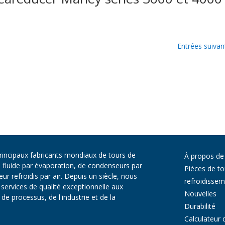
Entrées suivan
principaux fabricants mondiaux de tours de
À propos de
e fluide par évaporation, de condenseurs par
Pièces de to
r refroidis par air. Depuis un siècle, nous
refroidisse
services de qualité exceptionnelle aux
Nouvelles
e processus, de l'industrie et de la
Durabilité
Calculateur 