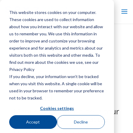
This website stores cookies on your computer.
These cookies are used to collect information
about how you interact with our website and allow
us to remember you. We use this information in
Manuel d'utilisation du
order to improve and customize your browsing
ventilateur Marley HP7i de
experience and for analytics and metrics about our
144 pouces de diamètre –
visitors both on this website and other media. To
Conception du moyeu à
find out more about the cookies we use, see our
plaque
Privacy Policy
If you decline, your information won’t be tracked
Manuel d'utilisation des
when you visit this website. A single cookie will be
modèles Primus P11 à P15 –
used in your browser to remember your preference
Non actuel
not to be tracked.
Cookies settings
Manuel d'utilisation de la tour
Marley NCWD – Non actuel
Accept
Decline
Liste des pièces du