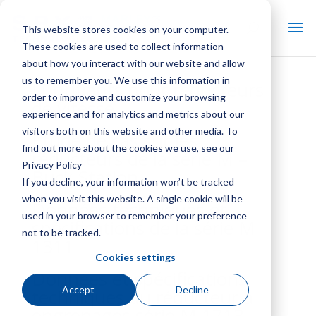
This website stores cookies on your computer.
These cookies are used to collect information
about how you interact with our website and allow
us to remember you. We use this information in
Lubrifiants pour réducteurs
order to improve and customize your browsing
de vitesse
experience and for analytics and metrics about our
visitors both on this website and other media. To
Étude de cas sur les
find out more about the cookies we use, see our
réducteurs de la série M –
Privacy Policy
Buck Station
If you decline, your information won’t be tracked
when you visit this website. A single cookie will be
Données techniques et
used in your browser to remember your preference
spécifications de la série M
not to be tracked.
1311
Cookies settings
Données et spécifications
Accept
Decline
techniques du réducteur à
engrenages série M 1713