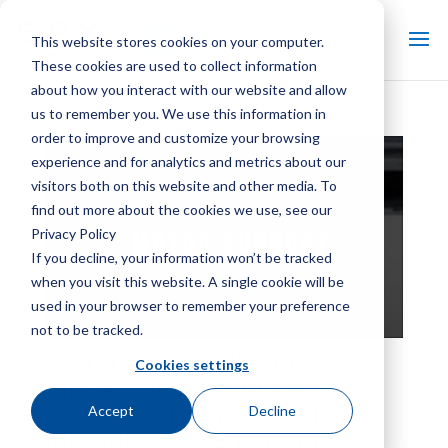
This website stores cookies on your computer.
These cookies are used to collect information
about how you interact with our website and allow
us to remember you. We use this information in
order to improve and customize your browsing
experience and for analytics and metrics about our
visitors both on this website and other media. To
find out more about the cookies we use, see our
Privacy Policy
If you decline, your information won’t be tracked
when you visit this website. A single cookie will be
used in your browser to remember your preference
not to be tracked.
Comment installer un
Cookies settings
®
®
Marley
NC
Tour de
refroidissement Épisode 11 :
Accept
Decline
Moteur à l'extérieur du flux