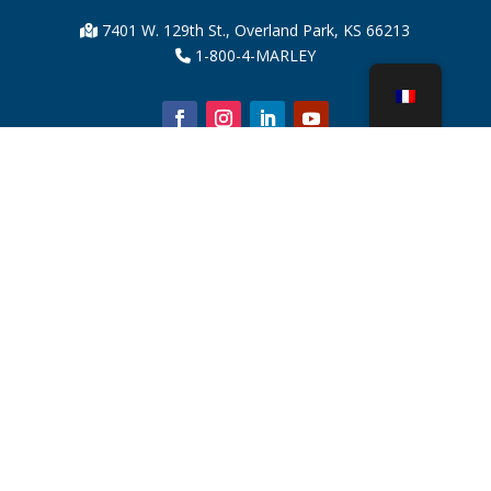
7401 W. 129th St., Overland Park, KS 66213
1-800-4-MARLEY
À propos de nous
Pièces de tour de refroidissement
Nouvelles
Durabilité
Calculateur d'eau
CoolSpec®
Preuve de performance
Qu’est-ce qu’une tour de refroidissement ?
SPX Technologies
Recherche de représentants