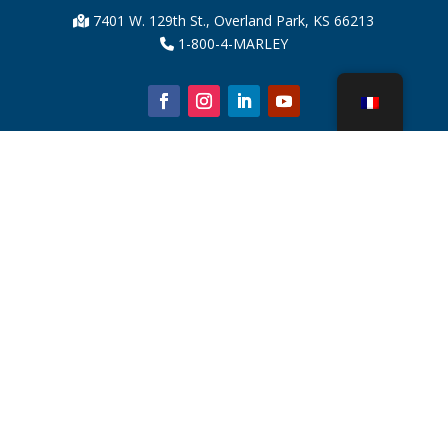
7401 W. 129th St., Overland Park, KS 66213
1-800-4-MARLEY
À propos de nous
Pièces de tour de refroidissement
Nouvelles
Durabilité
Calculateur d'eau
CoolSpec®
Preuve de performance
Qu’est-ce qu’une tour de refroidissement ?
SPX Technologies
Recherche de représentants
Contact