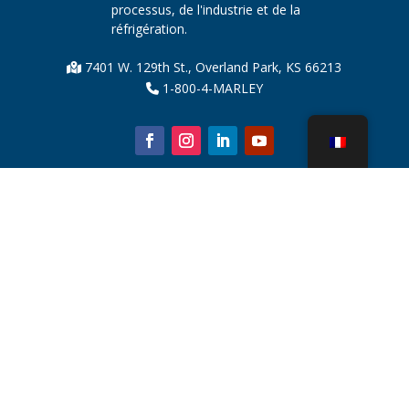
processus, de l'industrie et de la
réfrigération.
7401 W. 129th St., Overland Park, KS 66213
1-800-4-MARLEY
À propos de nous
Pièces de tour de refroidissement
Nouvelles
Durabilité
Calculateur d'eau
CoolSpec®
Preuve de performance
Qu’est-ce qu’une tour de refroidissement ?
SPX Technologies