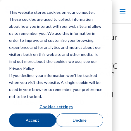
This website stores cookies on your computer.
These cookies are used to collect information
about how you interact with our website and allow
us to remember you. We use this information in
Manuel d'utilisation de la tour
order to improve and customize your browsing
de refroidissement en acier
experience and for analytics and metrics about our
Marley NC
visitors both on this website and other media. To
find out more about the cookies we use, see our
Tours de refroidissement CVC
Privacy Policy
sans problème – Un guide de
If you decline, your information won’t be tracked
maintenance
when you visit this website. A single cookie will be
used in your browser to remember your preference
Manuel d'utilisation de l'IOM
not to be tracked.
du Geareducer 2800
Cookies settings
Accès à la maintenance de la
Accept
Decline
tour de refroidissement
Marley NC