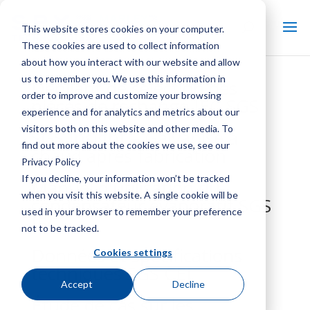
This website stores cookies on your computer.
These cookies are used to collect information
about how you interact with our website and allow
us to remember you. We use this information in
Dépliant de sélection des
order to improve and customize your browsing
pièces de rechange IEC SGS
experience and for analytics and metrics about our
visitors both on this website and other media. To
SGS Insight – Galvanisé à
find out more about the cookies we use, see our
chaud après fabrication
Privacy Policy
If you decline, your information won’t be tracked
Manuel d'utilisation du
when you visit this website. A single cookie will be
condensateur évaporatif SGS
used in your browser to remember your preference
IEC
not to be tracked.
Données et spécifications
Cookies settings
techniques SGS CEI
Accept
Decline
Étude de cas sur les