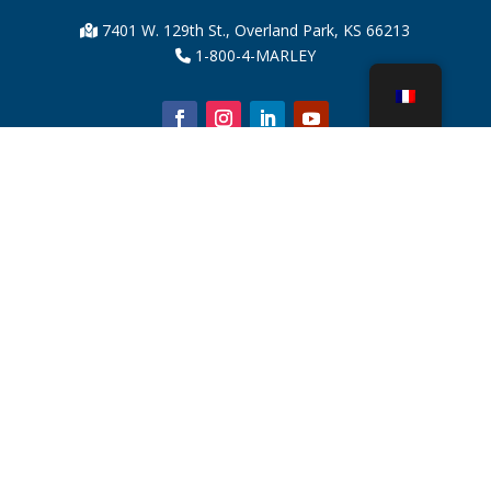
7401 W. 129th St., Overland Park, KS 66213
1-800-4-MARLEY
À propos de nous
Pièces de tour de refroidissement
Nouvelles
Durabilité
Calculateur d'eau
CoolSpec®
Preuve de performance
Qu’est-ce qu’une tour de refroidissement ?
SPX Technologies
Recherche de représentants