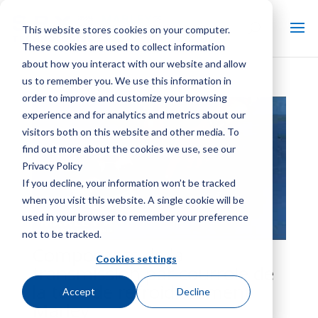
This website stores cookies on your computer.
These cookies are used to collect information
about how you interact with our website and allow
us to remember you. We use this information in
order to improve and customize your browsing
experience and for analytics and metrics about our
visitors both on this website and other media. To
find out more about the cookies we use, see our
Privacy Policy
If you decline, your information won’t be tracked
when you visit this website. A single cookie will be
used in your browser to remember your preference
not to be tracked.
Composants de la
Cookies settings
transmission par courroie de
la tour de refroidissement
Accept
Decline
Marley