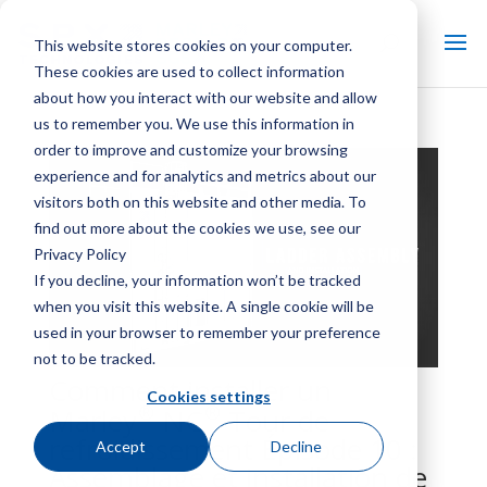
This website stores cookies on your computer.
These cookies are used to collect information
about how you interact with our website and allow
us to remember you. We use this information in
order to improve and customize your browsing
experience and for analytics and metrics about our
visitors both on this website and other media. To
find out more about the cookies we use, see our
Privacy Policy
If you decline, your information won’t be tracked
when you visit this website. A single cookie will be
used in your browser to remember your preference
not to be tracked.
Comment installer un
Cookies settings
®
®
Marley
NC
Tour de
refroidissement Épisode 10 :
Accept
Decline
Assemblage et installation de