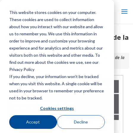
This website stores cookies on your computer.
These cookies are used to collect information
about how you interact with our website and allow
us to remember you. We use this information in
Manuel d'utilisation du contrôle de la
order to improve and customize your browsing
pompe CoolBoost
experience and for analytics and metrics about our
visitors both on this website and other media. To
Accueil / Bibliothèque /
Manuel d'utilisation du contrôle de la
find out more about the cookies we use, see our
pompe CoolBoost
Privacy Policy
If you decline, your information won’t be tracked
when you visit this website. A single cookie will be
used in your browser to remember your preference
not to be tracked.
Cookies settings
Accept
Decline