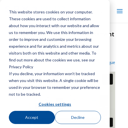
This website stores cookies on your computer.
These cookies are used to collect information
about how you interact with our website and allow
us to remember you. We use this information in
Série de tours de refroidissement
order to improve and customize your browsing
Marley® NC® – Comparaison
taille/capacité
experience and for analytics and metrics about our
visitors both on this website and other media. To
find out more about the cookies we use, see our
Retour à la vidéothèque
Privacy Policy
If you decline, your information won’t be tracked
when you visit this website. A single cookie will be
used in your browser to remember your preference
not to be tracked.
Cookies settings
Accept
Decline