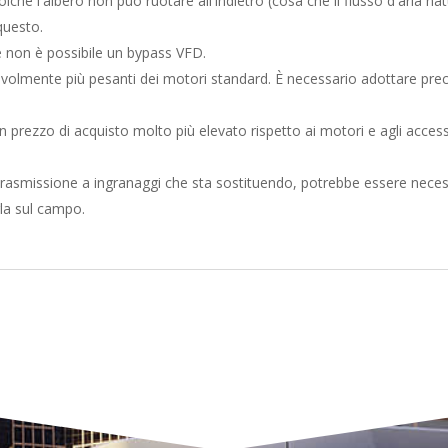
iché l'albero non può ruotare all'indietro (cosa che il flusso d'aria 
questo.
é non è possibile un bypass VFD.
olmente più pesanti dei motori standard. È necessario adottare precau
 prezzo di acquisto molto più elevato rispetto ai motori e agli acces
 trasmissione a ingranaggi che sta sostituendo, potrebbe essere nece
rla sul campo.