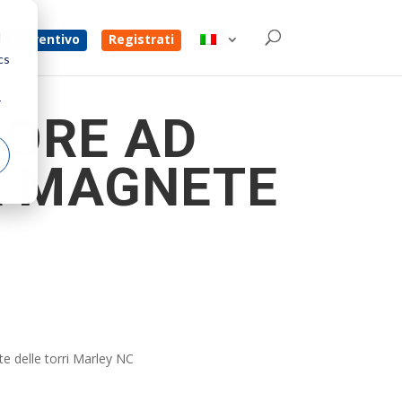
d
un preventivo
Registrati
cs
r
TORE AD
A MAGNETE
te delle torri Marley NC