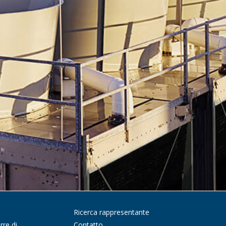
Ricerca rappresentante
rre di
Contatto