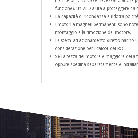
tramite un VFD. Ciò è necessario anche po
funzione), un VFD aiuta a proteggere da 
La capacità di ridondanza è ridotta poich
I motori a magneti permanenti sono notev
montaggio e la rimozione del motore.
I sistemi ad azionamento diretto hanno un
considerazione per i calcoli del ROI.
Se l'altezza del motore è maggiore della
oppure spedirla separatamente e installa