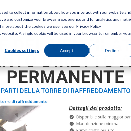
sed to collect information about how you interact with our website an
Menù
Ottieni 
rove and customize your browsing experience and for analytics and metri
ut more about the cookies we use, see our Privacy Policy
is website. A single cookie will be used in your browser to remember you
 DEL VENTILA
Cookies settings
Accept
Decline
NTO DIRETTO 
PERMANENTE
PARTI DELLA TORRE DI RAFFREDDAMENTO
a torre di raffreddamento
Dettagli del prodotto:
Disponibile sulla maggior par
Manutenzione minima
Primo costo più alto