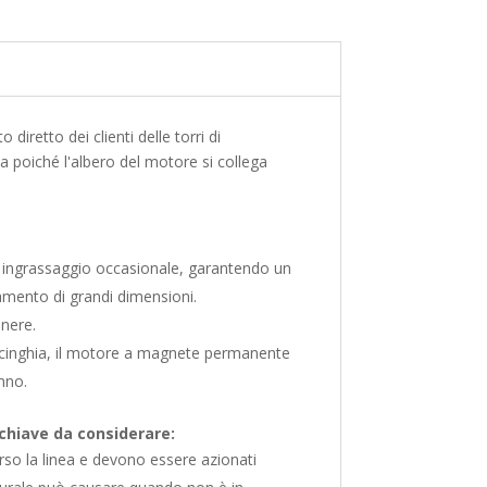
retto dei clienti delle torri di
ia poiché l'albero del motore si collega
i ingrassaggio occasionale, garantendo un
damento di grandi dimensioni.
enere.
la cinghia, il motore a magnete permanente
anno.
 chiave da considerare:
so la linea e devono essere azionati