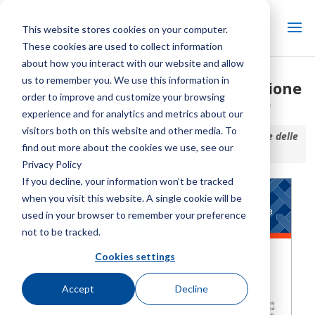
This website stores cookies on your computer.
These cookies are used to collect information
about how you interact with our website and allow
us to remember you. We use this information in
Migliori pratiche per la ricostruzione
order to improve and customize your browsing
delle torri di raffreddamento
experience and for analytics and metrics about our
visitors both on this website and other media. To
Inizio / Biblioteca /
Migliori pratiche per la ricostruzione delle
find out more about the cookies we use, see our
torri di raffreddamento
Privacy Policy
If you decline, your information won’t be tracked
when you visit this website. A single cookie will be
used in your browser to remember your preference
not to be tracked.
Cookies settings
Accept
Decline