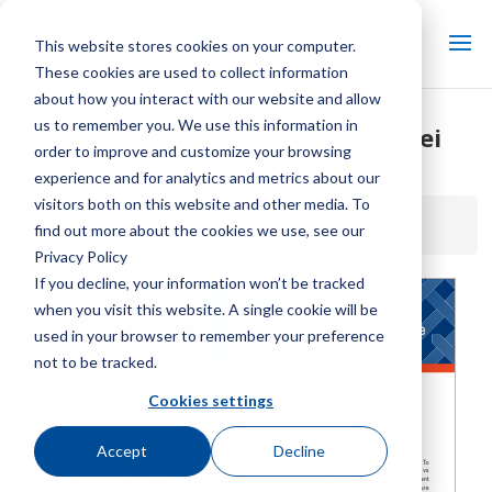
This website stores cookies on your computer.
These cookies are used to collect information
about how you interact with our website and allow
us to remember you. We use this information in
Caso di studio sull'efficienza dei
order to improve and customize your browsing
ventilatori
experience and for analytics and metrics about our
visitors both on this website and other media. To
Inizio / Biblioteca /
Caso di studio sull'efficienza dei
find out more about the cookies we use, see our
ventilatori
Privacy Policy
If you decline, your information won’t be tracked
when you visit this website. A single cookie will be
used in your browser to remember your preference
not to be tracked.
Cookies settings
Accept
Decline