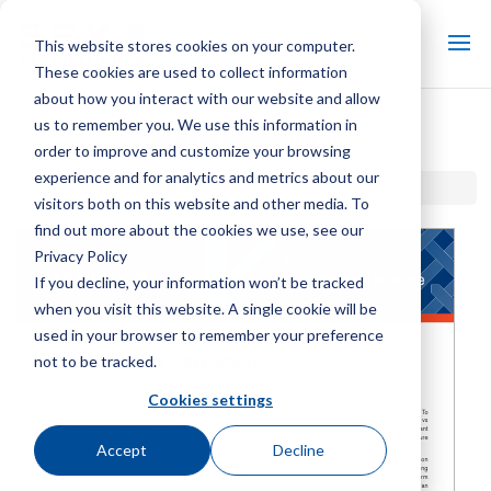
This website stores cookies on your computer.
These cookies are used to collect information
about how you interact with our website and allow
us to remember you. We use this information in
风扇效率案例研究
order to improve and customize your browsing
experience and for analytics and metrics about our
首页 / 图书馆 /
风扇效率案例研究
visitors both on this website and other media. To
find out more about the cookies we use, see our
Privacy Policy
If you decline, your information won’t be tracked
when you visit this website. A single cookie will be
used in your browser to remember your preference
not to be tracked.
Cookies settings
Accept
Decline