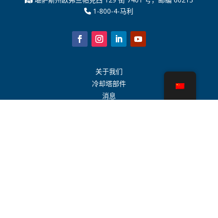
1-800-4-马利
关于我们
冷却塔部件
消息
可持续发展
水计算器
CoolSpec®
性能证明
什么是冷却塔？
SPX 科技
代表搜索
接触