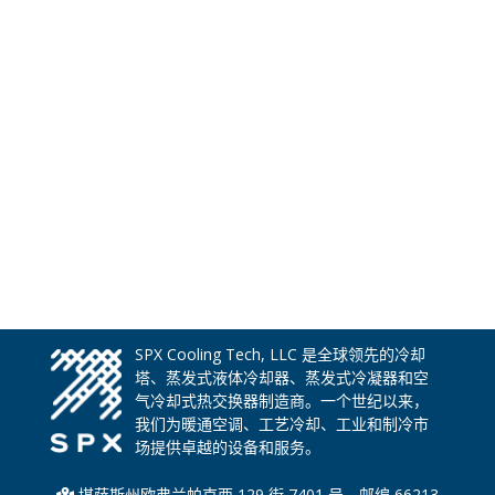
SPX Cooling Tech, LLC 是全球领先的冷却
塔、蒸发式液体冷却器、蒸发式冷凝器和空
气冷却式热交换器制造商。一个世纪以来，
我们为暖通空调、工艺冷却、工业和制冷市
场提供卓越的设备和服务。
堪萨斯州欧弗兰帕克西 129 街 7401 号，邮编 66213