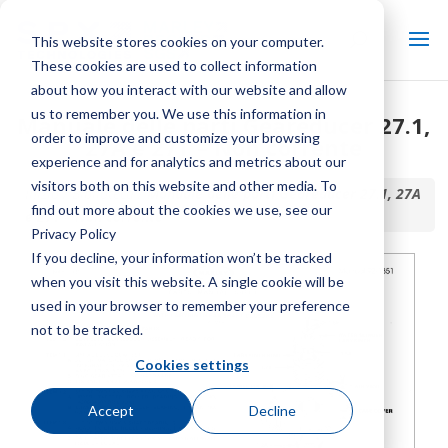
This website stores cookies on your computer.
These cookies are used to collect information
about how you interact with our website and allow
us to remember you. We use this information in
Manuale delle parti Geareducer 27.1,
order to improve and customize your browsing
27A e 27T – Non corrente
experience and for analytics and metrics about our
visitors both on this website and other media. To
Inizio / Biblioteca /
Manuale delle parti Geareducer 27.1, 27A
find out more about the cookies we use, see our
e 27T – Non corrente
Privacy Policy
If you decline, your information won’t be tracked
when you visit this website. A single cookie will be
used in your browser to remember your preference
not to be tracked.
Cookies settings
Accept
Decline